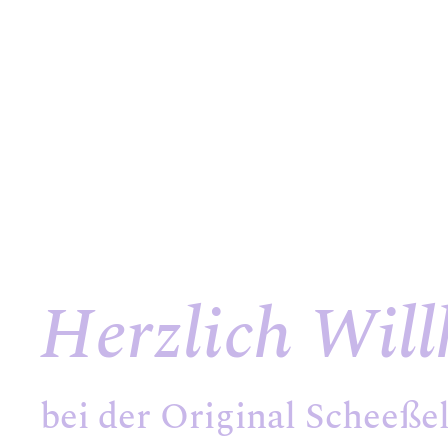
Herzlich Wi
bei der Original Scheeße