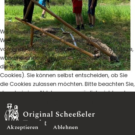
Wir benutzen Cookies
Wir nutzen Cookies auf unserer Website. Einige
von ihnen sind essenziell für den Betrieb der Seite,
während andere uns helfen, diese Website und
die Nutzererfahrung zu verbessern (Tracking
Cookies). Sie können selbst entscheiden, ob Sie
die Cookies zulassen möchten. Bitte beachten Sie,
dass bei einer Ablehnung womöglich nicht mehr
alle Funktionalitäten der Seite zur Verfügung
stehen.
Akzeptieren
Ablehnen