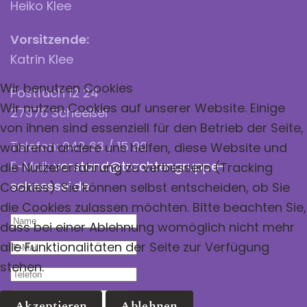
Heiko Klee
Vorsitzende:
Katrin Klee
Wir benutzen Cookies
Postfach 12 24
Wir nutzen Cookies auf unserer Website. Einige
27376 Scheeßel
von ihnen sind essenziell für den Betrieb der Seite,
Telefon: 042 63 / 15 90
während andere uns helfen, diese Website und
E-Mail:
vorstand@trachtengruppe-
die Nutzererfahrung zu verbessern (Tracking
scheessel.de
Cookies). Sie können selbst entscheiden, ob Sie
die Cookies zulassen möchten. Bitte beachten Sie,
dass bei einer Ablehnung womöglich nicht mehr
alle Funktionalitäten der Seite zur Verfügung
stehen.
Akzeptieren
Ablehnen