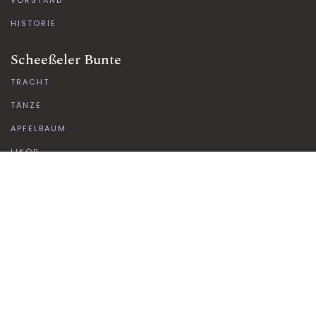
HISTORIE
Scheeßeler Bunte
TRACHT
TÄNZE
APFELBAUM
LIKÖR
Mediathek
BILDERGALERIE
LINKS
SOCIAL-MEDIA
Kontakt
KONTAKTFORMULAR