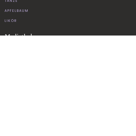
TÄNZE
APFELBAUM
LIKÖR
Mediathek
BILDERGALERIE
LINKS
SOCIAL-MEDIA
Kontakt
KONTAKTFORMULAR
ANFAHRT
MITGLIEDSCHAFT
Rechtliches